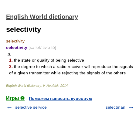
English World dictionary
selectivity
selectivity
selectivity
[sə lek΄tiv′ə tē]
n.
1.
the state or quality of being selective
2.
the degree to which a radio receiver will reproduce the signals
of a given transmitter while rejecting the signals of the others
English World dictionary
.
V. Neufeldt
.
2014
.
Игры ⚽
Поможем написать курсовую
selective service
selectman