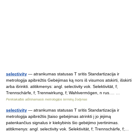
selectivity
— atrankumas statusas T sritis Standartizacija ir
metrologija apibrėžtis Gebėjimas ką nors iš visumos atskirti, išskirti
arba išrinkti. atitikmenys: angl. selectivity vok. Selektivität, f;
Trennschärfe, f; Trennwirkung, f; Wahlvermögen, n rus.… …
Penkiakalbis aiškinamasis metrologijos terminų žodynas
selectivity
— atrankumas statusas T sritis Standartizacija ir
metrologija apibrėžtis Įtaiso gebėjimas atrinkti į jo įėjimą
patenkančius signalus ir kiekybinis šio gebėjimo įvertinimas.
atitikmenys: angl. selectivity vok. Selektivität, f; Trennschärfe, f;…