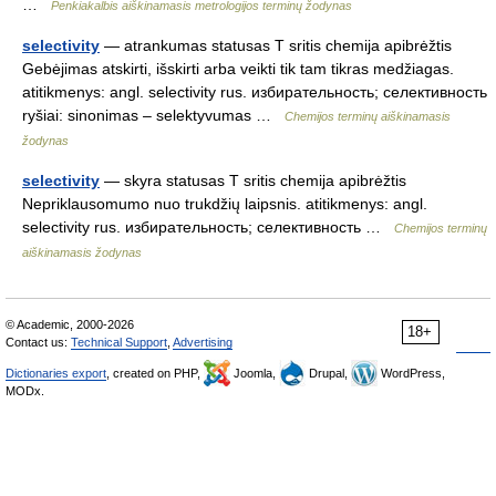
…
Penkiakalbis aiškinamasis metrologijos terminų žodynas
selectivity
— atrankumas statusas T sritis chemija apibrėžtis
Gebėjimas atskirti, išskirti arba veikti tik tam tikras medžiagas.
atitikmenys: angl. selectivity rus. избирательность; селективность
ryšiai: sinonimas – selektyvumas …
Chemijos terminų aiškinamasis
žodynas
selectivity
— skyra statusas T sritis chemija apibrėžtis
Nepriklausomumo nuo trukdžių laipsnis. atitikmenys: angl.
selectivity rus. избирательность; селективность …
Chemijos terminų
aiškinamasis žodynas
© Academic, 2000-2026
18+
Contact us:
Technical Support
,
Advertising
Dictionaries export
, created on PHP,
Joomla,
Drupal,
WordPress,
MODx.