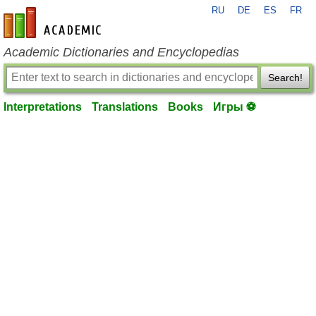
RU
DE
ES
FR
en-academic.com
Academic Dictionaries and Encyclopedias
Search!
Interpretations
Translations
Books
Игры ⚽