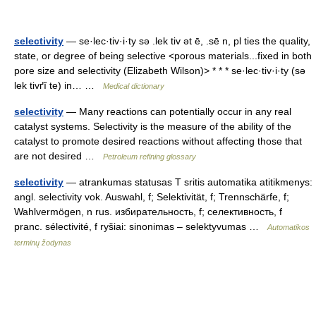
selectivity
— se·lec·tiv·i·ty sə .lek tiv ət ē, .sē n, pl ties the quality,
state, or degree of being selective <porous materials...fixed in both
pore size and selectivity (Elizabeth Wilson)> * * * se·lec·tiv·i·ty (sə
lek tivґĭ te) in… …
Medical dictionary
selectivity
— Many reactions can potentially occur in any real
catalyst systems. Selectivity is the measure of the ability of the
catalyst to promote desired reactions without affecting those that
are not desired …
Petroleum refining glossary
selectivity
— atrankumas statusas T sritis automatika atitikmenys:
angl. selectivity vok. Auswahl, f; Selektivität, f; Trennschärfe, f;
Wahlvermögen, n rus. избирательность, f; селективность, f
pranc. sélectivité, f ryšiai: sinonimas – selektyvumas …
Automatikos
terminų žodynas